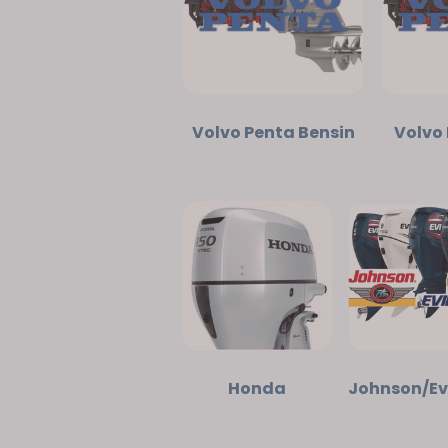
Volvo Penta Bensin
Volvo 
Honda
Johnson/Ev