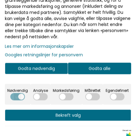
grunnleggende funksjoner, generere statistikk, og for å
tilpasse markedsføring og annonser (inkludert deling av
brukerdata med partnere). Samtykket er helt frivillig. Du
kan velge å godta alle, avvise valgfrie, eller tilpasse valgene
dine per kategori nedenfor. Du kan når som helst endre
eller trekke tilbake dine samtykker via lenken «personvern»
nederst på nettsiden vår.
, SOLAS [B] "Amita 3", 11" x
Les mer om informasjonskapsler
Googles retningslinjer for personvern
Kjøp
Godta nødvendig
Godta alle
Nødvendig
Analyse
Markedsføring
Målrettet
Egendefinert
Bekreft valg
Drevet av