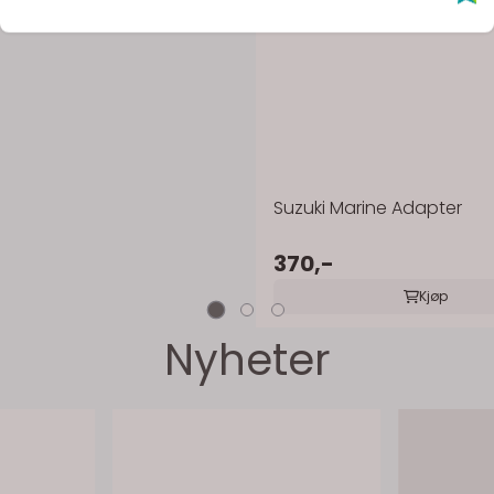
Suzuki Marine Adapter
370,-
Kjøp
Nyheter