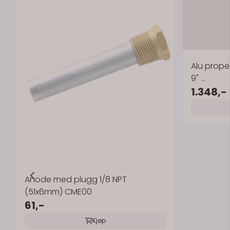
Alu propell
9" ...
1.348,-
Anode med plugg 1/8 NPT
(51x6mm) CME00
61,-
Kjøp