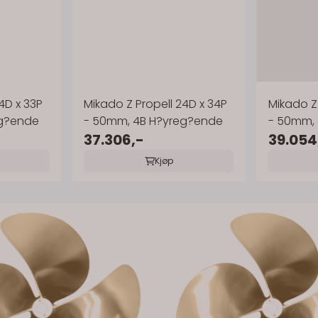
4D x 33P
Mikado Z Propell 24D x 34P
Mikado Z 
eg?ende
- 50mm, 4B H?yreg?ende
- 50mm,
37.306,-
39.054
Kjøp