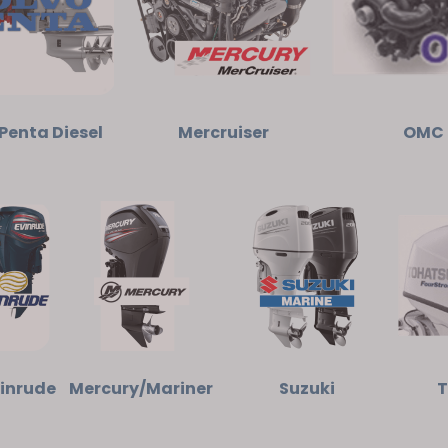
Penta Diesel
Mercruiser
OMC
inrude
Mercury/Mariner
Suzuki
T