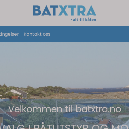
tingelser
Kontakt oss
Velkommen til batxtra.no
VALG I BÅTUTSTYR OG M